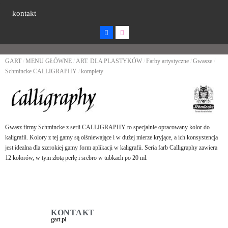
kontakt
GART
MENU GŁÓWNE
ART. DLA PLASTYKÓW
Farby artystyczne
Gwasze
Schmincke CALLIGRAPHY
komplety
Gwasz firmy Schmincke z serii CALLIGRAPHY to specjalnie opracowany kolor do
kaligrafii. Kolory z tej gamy są olśniewające i w dużej mierze kryjące, a ich konsystencja
jest idealna dla szerokiej gamy form aplikacji w kaligrafii. Seria farb Calligraphy zawiera
12 kolorów, w tym złotą perłę i srebro w tubkach po 20 ml.
KONTAKT
gart.pl