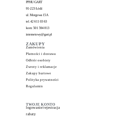
PPHU GART
91-223 Łódź
ul. Morgowa 15A
tel. 42 611 03 63
kom: 501 594 813
internetowy@gart.pl
ZAKUPY
Zamówienia
Płatności i dostawa
Odbiór osobisty
Zwroty i reklamacje
Zakupy hurtowe
Polityka prywatności
Regulamin
TWOJE KONTO
logowanie/rejestracja
rabaty